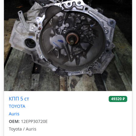
КПП 5 ст
49320 ₽
TOYOTA
Auris
OEM:
12EPP30720E
Toyota / Auris