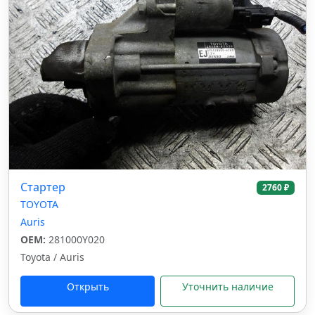
Стартер
2760 ₽
TOYOTA
Auris
OEM:
281000Y020
Toyota / Auris
Открыть
Уточнить наличие