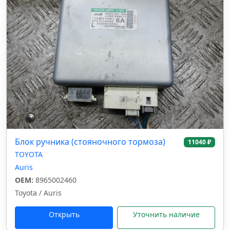
Блок ручника (стояночного тормоза)
11040 ₽
TOYOTA
Auris
OEM:
8965002460
Toyota / Auris
Открыть
Уточнить наличие