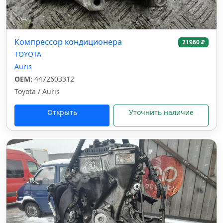
Компрессор кондиционера
21960 ₽
TOYOTA
Auris
OEM:
4472603312
Toyota / Auris
Открыть
Уточнить наличие