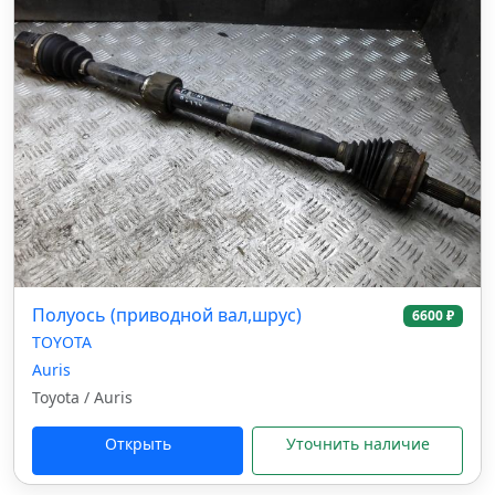
Полуось (приводной вал,шрус)
6600 ₽
TOYOTA
Auris
Toyota / Auris
Открыть
Уточнить наличие