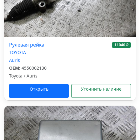
Рулевая рейка
11040 ₽
TOYOTA
Auris
OEM:
4550002130
Toyota / Auris
Открыть
Уточнить наличие