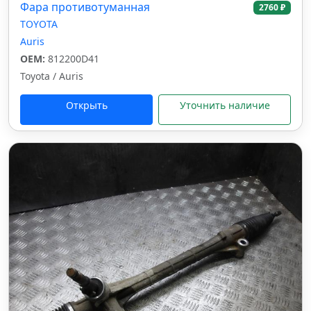
Фара противотуманная
2760 ₽
TOYOTA
Auris
OEM:
812200D41
Toyota / Auris
Открыть
Уточнить наличие