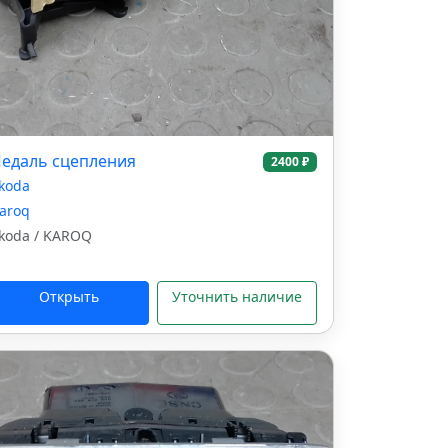
едаль сцепления
2400 ₽
koda
aroq
koda / KAROQ
Открыть
Уточнить наличие