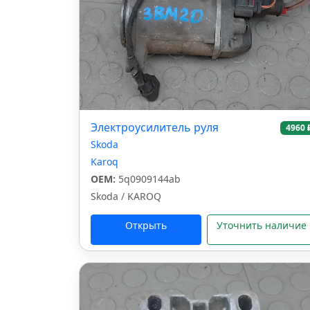
Электроусилитель руля
4960 
Skoda
Karoq
OEM:
5q0909144ab
Skoda / KAROQ
Открыть
Уточнить наличие