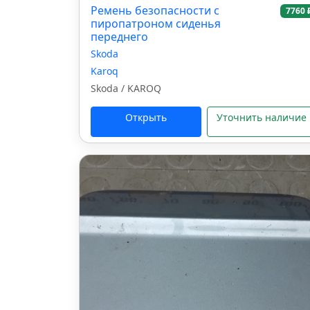
Ремень безопасности с
7760 
пиропатроном сиденья
переднего
Skoda
Karoq
Skoda / KAROQ
Открыть
Уточнить наличие