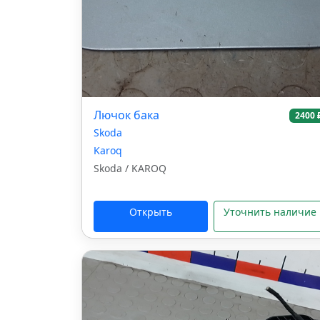
Лючок бака
2400 
Skoda
Karoq
Skoda / KAROQ
Открыть
Уточнить наличие