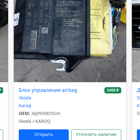
Блок управления airbag
Д
₽
2400 ₽
Skoda
S
Karoq
K
OEM:
3q0959655cm
S
Skoda / KAROQ
Открыть
Уточнить наличие