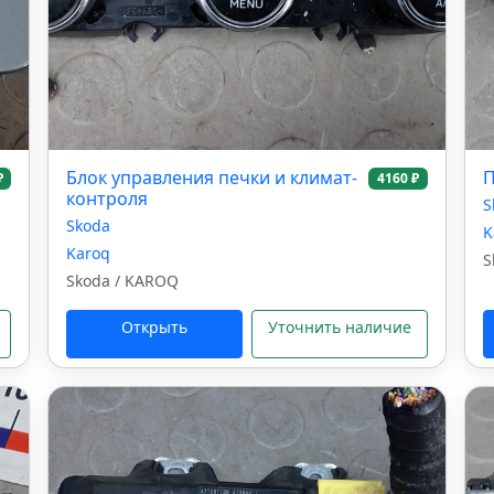
Блок управления печки и климат-
П
₽
4160 ₽
контроля
S
Skoda
K
Karoq
S
Skoda / KAROQ
Открыть
Уточнить наличие