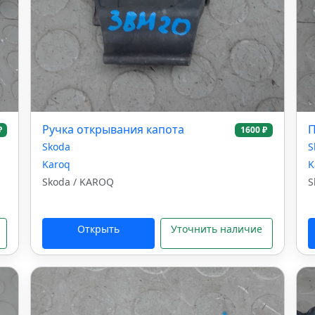
Ручка открывания капота
П
₽
1600 ₽
Skoda
S
Karoq
K
Skoda / KAROQ
S
Открыть
Уточнить наличие