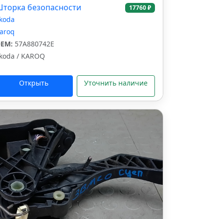
торка безопасности
17760 ₽
koda
aroq
EM:
57A880742E
koda / KAROQ
Открыть
Уточнить наличие