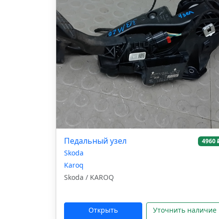
Педальный узел
4960 
Skoda
Karoq
Skoda / KAROQ
Открыть
Уточнить наличие