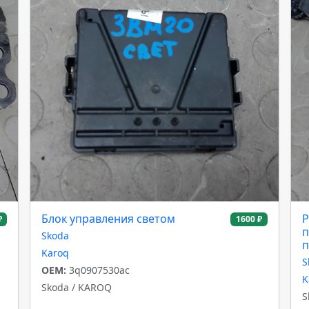
Блок управления светом
Р
₽
1600 ₽
п
Skoda
п
Karoq
S
OEM:
3q0907530ac
K
Skoda / KAROQ
S