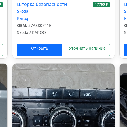
Шторка безопасности
Ш
₽
17760 ₽
Skoda
S
Karoq
K
OEM:
57A880741E
O
Skoda / KAROQ
S
Открыть
Уточнить наличие