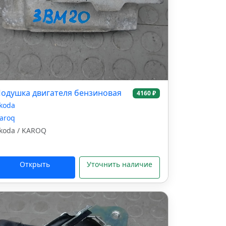
одушка двигателя бензиновая
4160 ₽
koda
aroq
koda / KAROQ
Открыть
Уточнить наличие