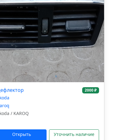
ефлектор
2000 ₽
koda
aroq
koda / KAROQ
Открыть
Уточнить наличие