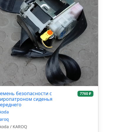
емень безопасности с
7760 ₽
иропатроном сиденья
ереднего
koda
aroq
koda / KAROQ