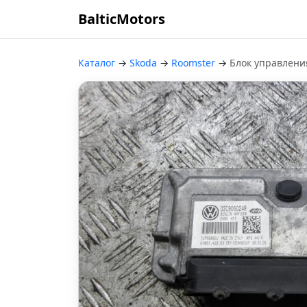
BalticMotors
Каталог
→
Skoda
→
Roomster
→
Блок управлени