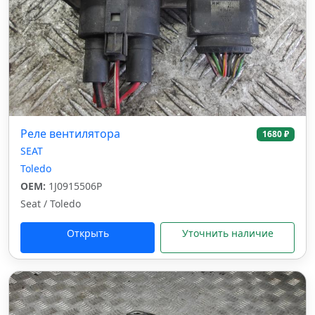
Реле вентилятора
1680 ₽
SEAT
Toledo
OEM:
1J0915506P
Seat / Toledo
Открыть
Уточнить наличие