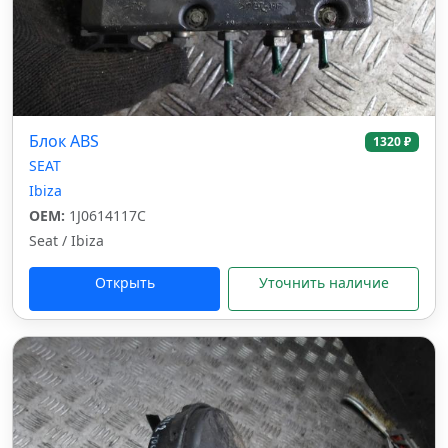
Блок ABS
1320 ₽
SEAT
Ibiza
OEM:
1J0614117C
Seat / Ibiza
Открыть
Уточнить наличие