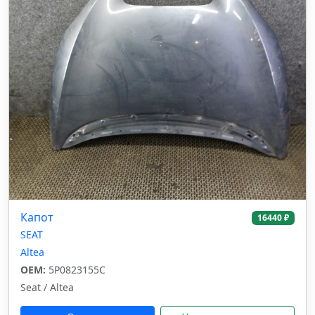
Капот
16440 ₽
SEAT
Altea
OEM:
5P0823155C
Seat / Altea