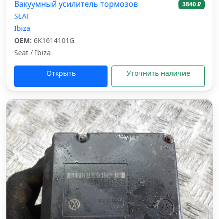
Вакуумный усилитель тормозов
3840 ₽
SEAT
Ibiza
OEM:
6K1614101G
Seat / Ibiza
Открыть
Уточнить наличие