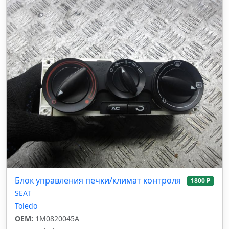
Блок управления печки/климат контроля
1800 ₽
SEAT
Toledo
OEM:
1M0820045A