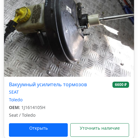
Вакуумный усилитель тормозов
6600 ₽
SEAT
Toledo
OEM:
1J1614105H
Seat / Toledo
Открыть
Уточнить наличие