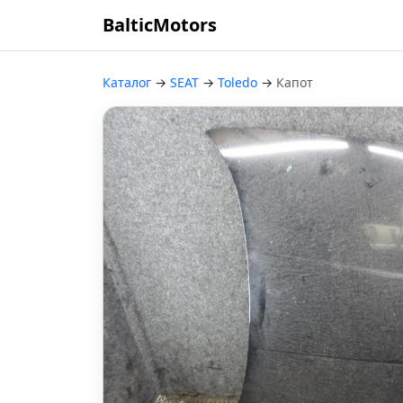
BalticMotors
Каталог
→
SEAT
→
Toledo
→
Капот