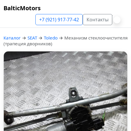
BalticMotors
+7 (921) 917-77-42
Контакты
Каталог
→
SEAT
→
Toledo
→
Механизм стеклоочистителя
(трапеция дворников)