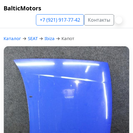
BalticMotors
+7 (921) 917-77-42
Контакты
Каталог
→
SEAT
→
Ibiza
→
Капот