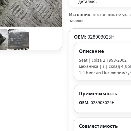
деталью.
Источник:
поставщик не ука
заявки
OEM:
028903025H
Описание
Seat | Ibiza 2 1993-2002 |
механика | i | склад 4 До
1.4 Бензин Поколение/куз
Применимость
OEM:
028903025H
Совместимость