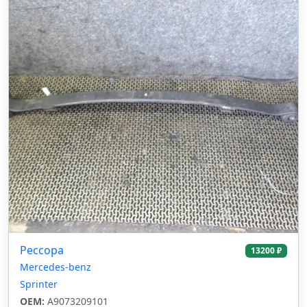
Рессора
13200 ₽
Mercedes-benz
Sprinter
OEM:
A9073209101