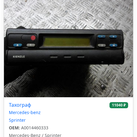
Тахограф
11040 ₽
Mercedes-benz
Sprinter
OEM:
A0014460333
Mercedes-Benz / Sprinter