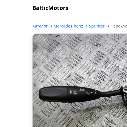
BalticMotors
Каталог
→
Mercedes-benz
→
Sprinter
→
Переклю