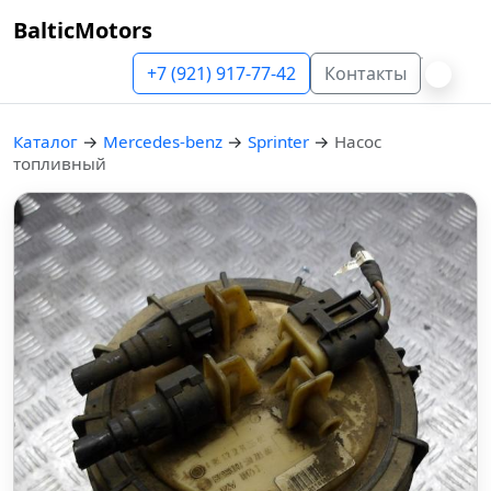
BalticMotors
+7 (921) 917-77-42
Контакты
Каталог
→
Mercedes-benz
→
Sprinter
→
Насос
топливный