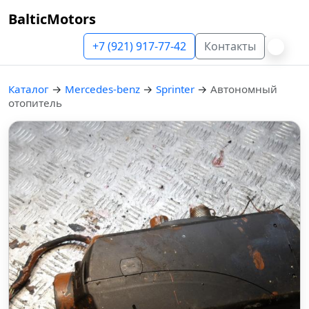
BalticMotors
+7 (921) 917-77-42
Контакты
Каталог
→
Mercedes-benz
→
Sprinter
→
Автономный
отопитель