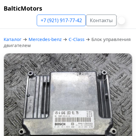
BalticMotors
+7 (921) 917-77-42
Контакты
Каталог
→
Mercedes-benz
→
C-Class
→
Блок управления
двигателем