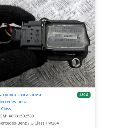
атушка зажигания
480 ₽
ercedes-benz
-Class
EM:
A0001502580
ercedes-Benz / C-Class / W204