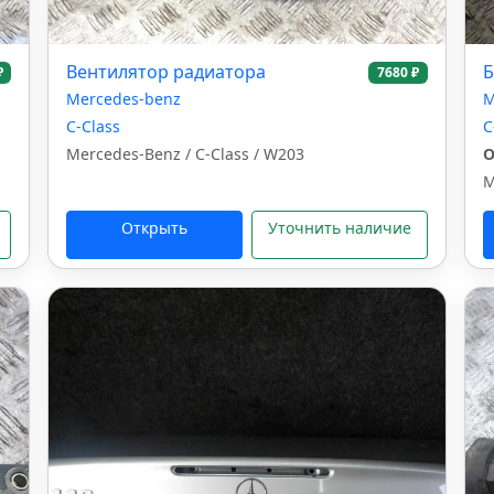
Вентилятор радиатора
Б
₽
7680 ₽
Mercedes-benz
M
C-Class
C
Mercedes-Benz / C-Class / W203
O
M
Открыть
Уточнить наличие