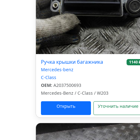
Ручка крышки багажника
1140 
Mercedes-benz
C-Class
OEM:
A2037500693
Mercedes-Benz / C-Class / W203
Открыть
Уточнить наличие