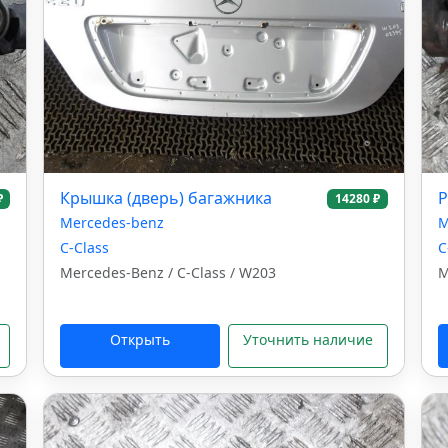
Крышка (дверь) багажника
Р
₽
14280 ₽
Mercedes-benz
M
C-Class
C
Mercedes-Benz / C-Class / W203
M
Открыть
Уточнить наличие