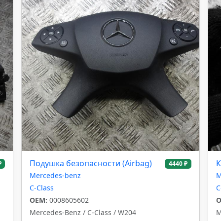
Подушка безопасности (Airbag)
К
₽
4440 ₽
Mercedes-benz
M
C-Class
C
OEM:
0008605602
O
Mercedes-Benz / C-Class / W204
M