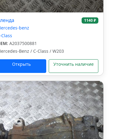
ленда
1140 ₽
ercedes-benz
-Class
EM:
A2037500881
ercedes-Benz / C-Class / W203
Открыть
Уточнить наличие