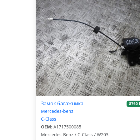
Замок багажника
8760 
Mercedes-benz
C-Class
OEM:
A1717500085
Mercedes-Benz / C-Class / W203