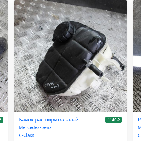
Бачок расширительный
Р
₽
1140 ₽
Mercedes-benz
M
C-Class
C