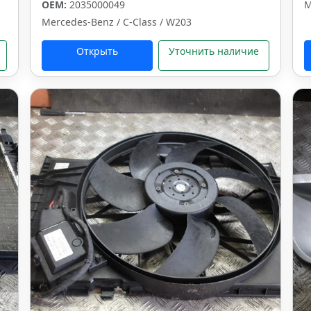
OEM:
2035000049
M
Mercedes-Benz / C-Class / W203
Открыть
Уточнить наличие