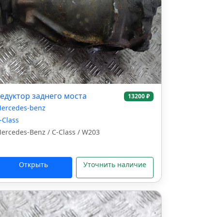
едуктор заднего моста
13200 ₽
ercedes-benz
-Class
ercedes-Benz / C-Class / W203
Открыть
Уточнить наличие