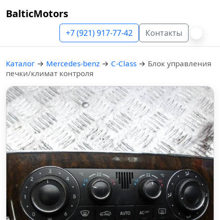
BalticMotors
+7 (921) 917-77-42
Контакты
Каталог
→
Mercedes-benz
→
C-Class
→
Блок управления
печки/климат контроля