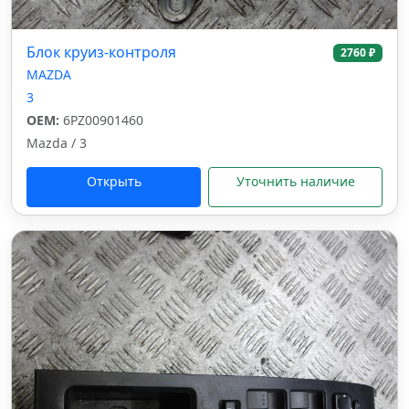
Блок круиз-контроля
2760 ₽
MAZDA
3
OEM:
6PZ00901460
Mazda / 3
Открыть
Уточнить наличие