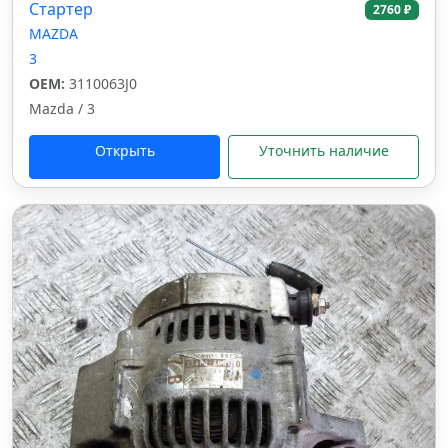
Стартер
2760 ₽
MAZDA
3
OEM:
3110063J0
Mazda / 3
Открыть
Уточнить наличие