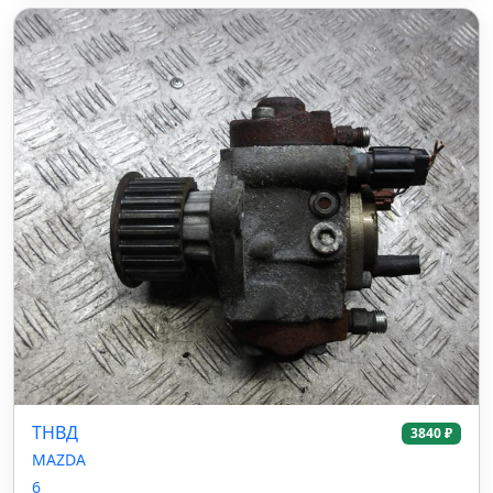
ТНВД
3840 ₽
MAZDA
6