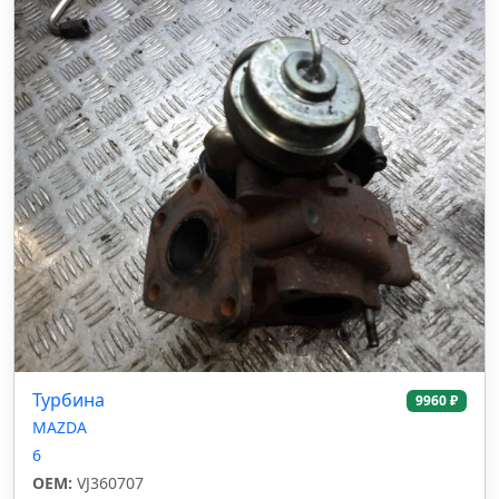
Турбина
9960 ₽
MAZDA
6
OEM:
VJ360707