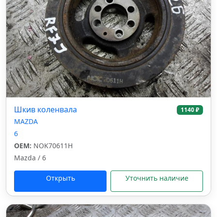
Шкив коленвала
1140 ₽
MAZDA
6
OEM:
NOK70611H
Mazda / 6
Открыть
Уточнить наличие