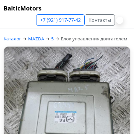
BalticMotors
+7 (921) 917-77-42
Контакты
Каталог
→
MAZDA
→
5
→
Блок управления двигателем