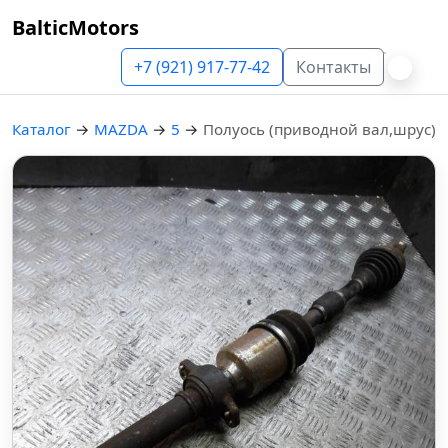
BalticMotors
+7 (921) 917-77-42
Контакты
Каталог
→
MAZDA
→
5
→
Полуось (приводной вал,шрус)