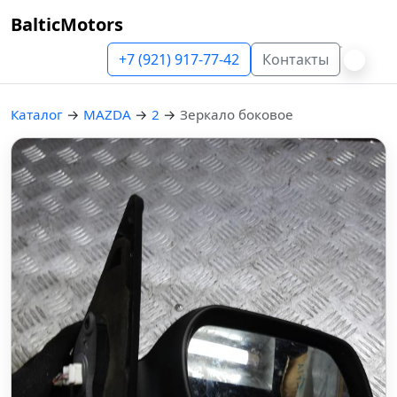
BalticMotors
+7 (921) 917-77-42
Контакты
Каталог
→
MAZDA
→
2
→
Зеркало боковое