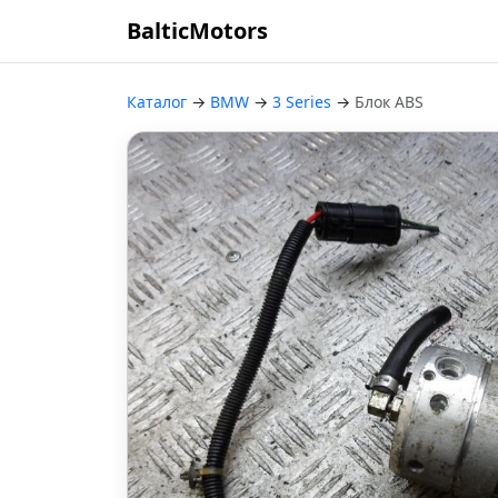
BalticMotors
Каталог
→
BMW
→
3 Series
→
Блок ABS