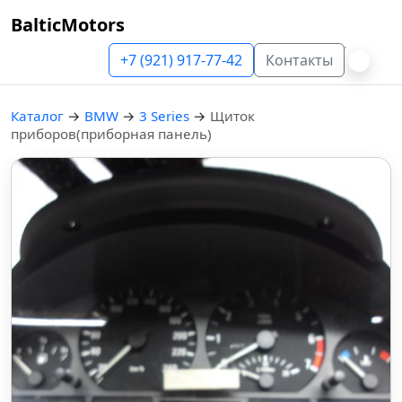
BalticMotors
+7 (921) 917-77-42
Контакты
Каталог
→
BMW
→
3 Series
→
Щиток
приборов(приборная панель)