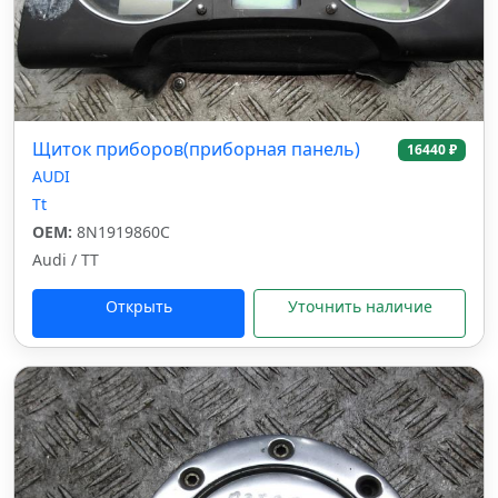
Щиток приборов(приборная панель)
16440 ₽
AUDI
Tt
OEM:
8N1919860C
Audi / TT
Открыть
Уточнить наличие