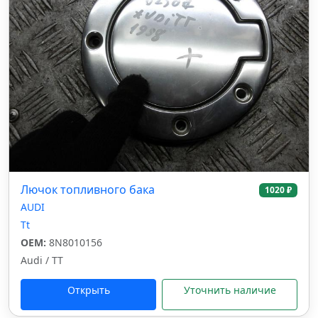
Лючок топливного бака
1020 ₽
AUDI
Tt
OEM:
8N8010156
Audi / TT
Открыть
Уточнить наличие