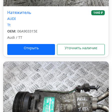
Натяжитель
1440 ₽
AUDI
Tt
OEM:
06A903315E
Audi / TT
Открыть
Уточнить наличие