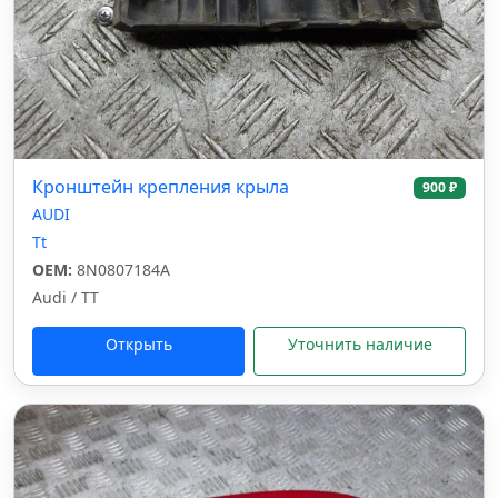
Кронштейн крепления крыла
900 ₽
AUDI
Tt
OEM:
8N0807184A
Audi / TT
Открыть
Уточнить наличие