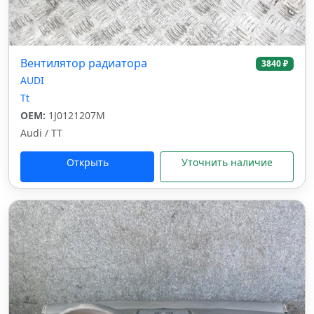
Вентилятор радиатора
3840 ₽
AUDI
Tt
OEM:
1J0121207M
Audi / TT
Открыть
Уточнить наличие