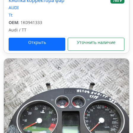
Кнопка корректора фар
780 ₽
AUDI
Tt
OEM:
1K0941333
Audi / TT
Открыть
Уточнить наличие