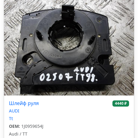
Шлейф руля
4440 ₽
AUDI
Tt
OEM:
1J0959654J
Audi / TT