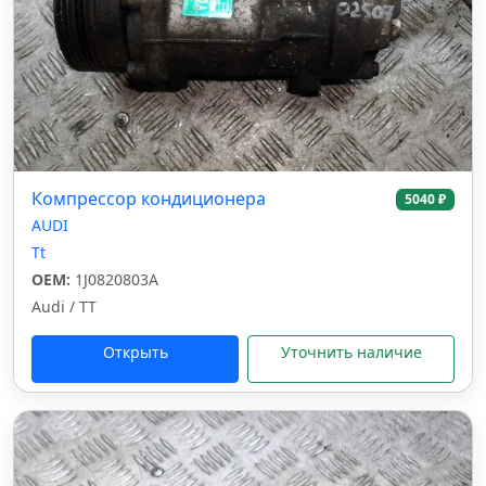
Компрессор кондиционера
5040 ₽
AUDI
Tt
OEM:
1J0820803A
Audi / TT
Открыть
Уточнить наличие