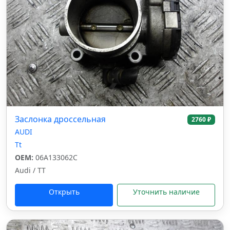
Заслонка дроссельная
2760 ₽
AUDI
Tt
OEM:
06A133062C
Audi / TT
Открыть
Уточнить наличие