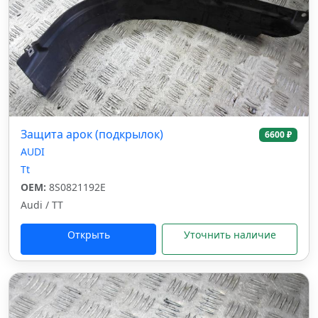
Защита арок (подкрылок)
6600 ₽
AUDI
Tt
OEM:
8S0821192E
Audi / TT
Открыть
Уточнить наличие