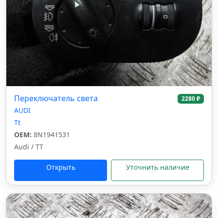
Переключатель света
2280 ₽
AUDI
Tt
OEM:
8N1941531
Audi / TT
Открыть
Уточнить наличие