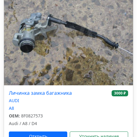
Личинка замка багажника
3000 ₽
AUDI
A8
OEM:
8F0827573
Audi / A8 / D4
Открыть
Уточнить наличие