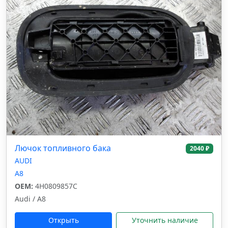
Лючок топливного бака
2040 ₽
AUDI
A8
OEM:
4H0809857C
Audi / A8
Открыть
Уточнить наличие