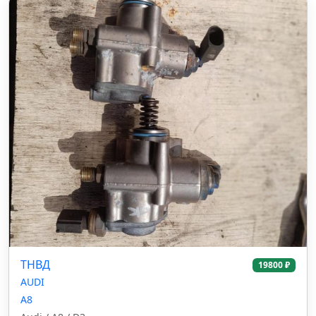
ТНВД
19800 ₽
AUDI
A8