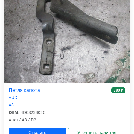
Петля капота
780 ₽
AUDI
A8
OEM:
4D0823302C
Audi / A8 / D2
Открыть
Уточнить наличие