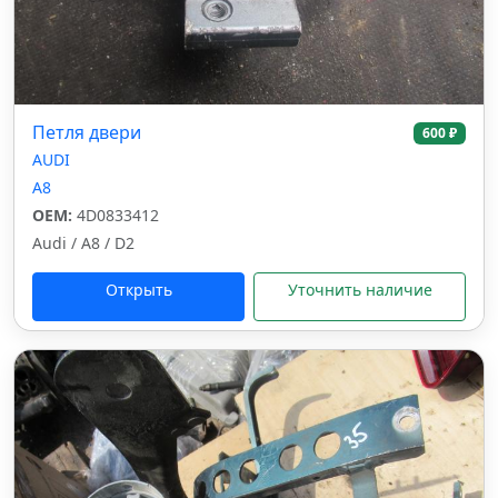
Петля двери
600 ₽
AUDI
A8
OEM:
4D0833412
Audi / A8 / D2
Открыть
Уточнить наличие