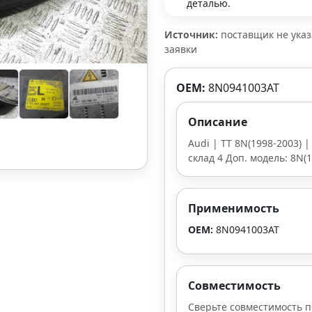
деталью.
Источник:
поставщик не ука
заявки
OEM:
8N0941003AT
Описание
Audi | TT 8N(1998-2003) |
склад 4 Доп. модель: 8N(1
Применимость
OEM:
8N0941003AT
Совместимость
Сверьте совместимость п