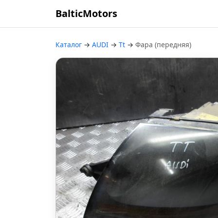
BalticMotors
Каталог
→
AUDI
→
Tt
→
Фара (передняя)