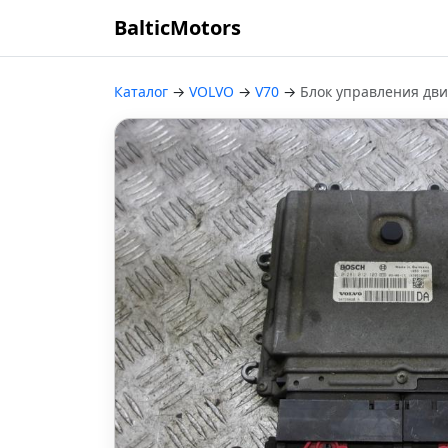
BalticMotors
Каталог
→
VOLVO
→
V70
→
Блок управления дв