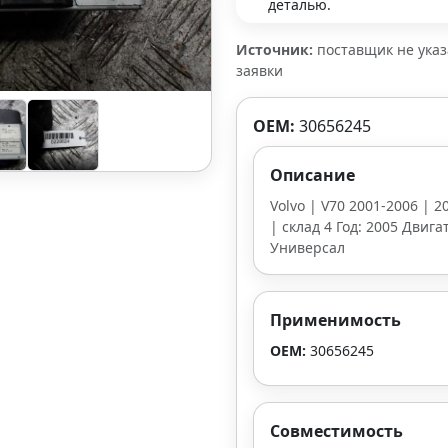
деталью.
Источник:
поставщик не ука
заявки
OEM:
30656245
Описание
Volvo | V70 2001-2006 | 
| склад 4 Год: 2005 Двига
Универсал
Применимость
OEM:
30656245
Совместимость