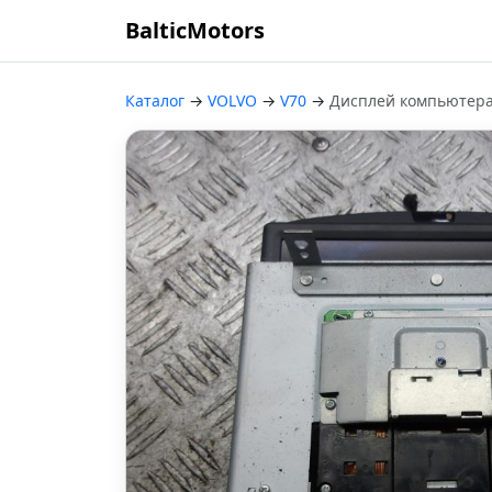
BalticMotors
Каталог
→
VOLVO
→
V70
→
Дисплей компьютер