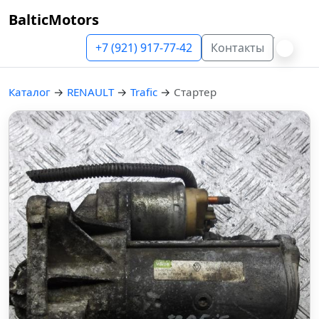
BalticMotors
+7 (921) 917-77-42
Контакты
Каталог
→
RENAULT
→
Trafic
→
Стартер