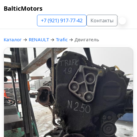
BalticMotors
+7 (921) 917-77-42
Контакты
Каталог
→
RENAULT
→
Trafic
→
Двигатель