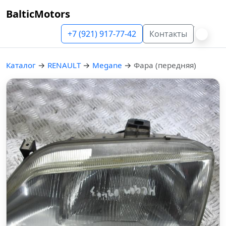
BalticMotors
+7 (921) 917-77-42
Контакты
Каталог
→
RENAULT
→
Megane
→
Фара (передняя)