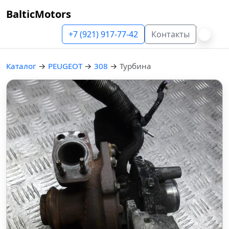
BalticMotors
+7 (921) 917-77-42
Контакты
Каталог
→
PEUGEOT
→
308
→
Турбина