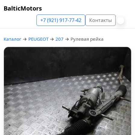
BalticMotors
+7 (921) 917-77-42
Контакты
Каталог
→
PEUGEOT
→
207
→
Рулевая рейка