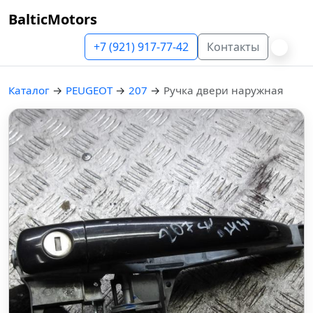
BalticMotors
+7 (921) 917-77-42
Контакты
Каталог
→
PEUGEOT
→
207
→
Ручка двери наружная