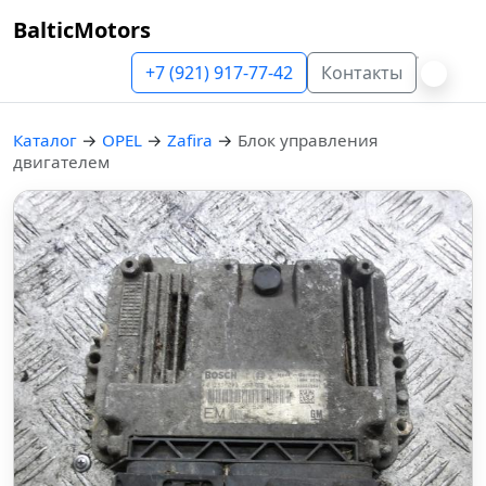
BalticMotors
+7 (921) 917-77-42
Контакты
Каталог
→
OPEL
→
Zafira
→
Блок управления
двигателем