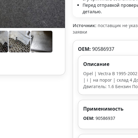
Перед отправкой проверь
деталью.
Источник:
поставщик не ука
заявки
OEM:
90586937
Описание
Opel | Vectra B 1995-2002
| i | на порог | склад 4 
Двигатель: 1.6 Бензин По
Применимость
OEM:
90586937