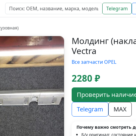
Telegram
кузовная)
Молдинг (накла
Vectra
Все запчасти OPEL
2280 ₽
Проверить наличи
Telegram
MAX
Почему важно смотреть д
Б/у оригинал; состояние 