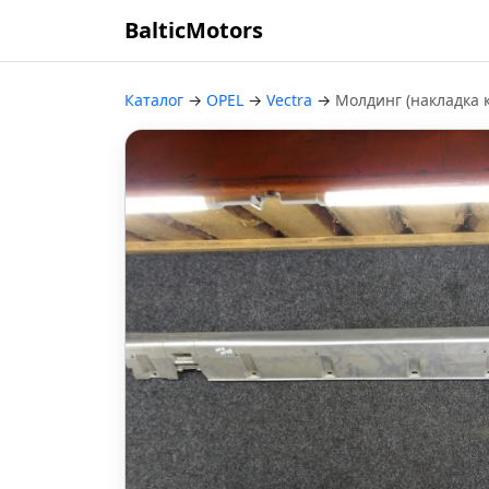
BalticMotors
Каталог
→
OPEL
→
Vectra
→
Молдинг (накладка 