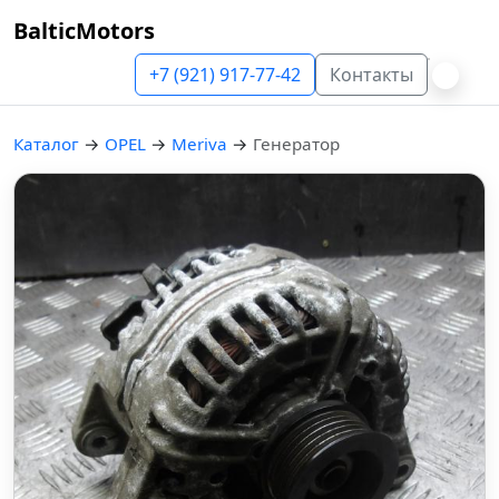
BalticMotors
+7 (921) 917-77-42
Контакты
Каталог
→
OPEL
→
Meriva
→
Генератор