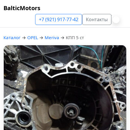
BalticMotors
+7 (921) 917-77-42
Контакты
Каталог
→
OPEL
→
Meriva
→
КПП 5 ст