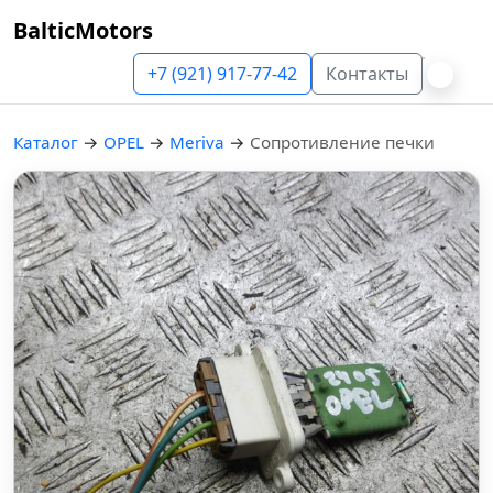
BalticMotors
+7 (921) 917-77-42
Контакты
Каталог
→
OPEL
→
Meriva
→
Сопротивление печки