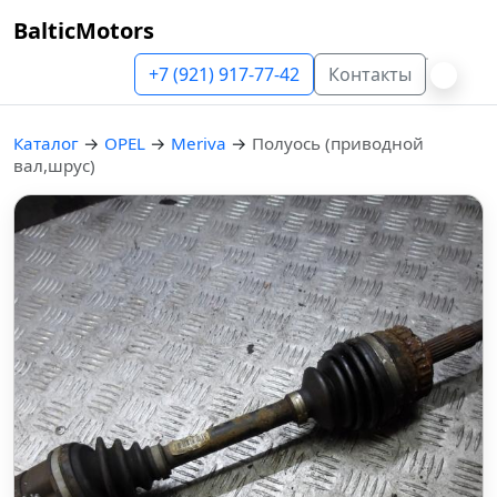
BalticMotors
+7 (921) 917-77-42
Контакты
Каталог
→
OPEL
→
Meriva
→
Полуось (приводной
вал,шрус)