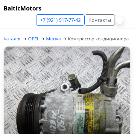
BalticMotors
+7 (921) 917-77-42
Контакты
Каталог
→
OPEL
→
Meriva
→
Компрессор кондиционера