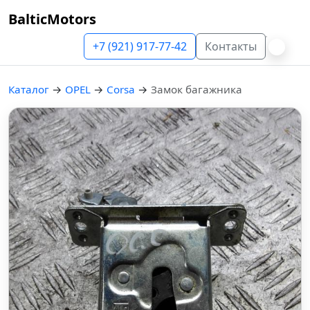
BalticMotors
+7 (921) 917-77-42
Контакты
Каталог
→
OPEL
→
Corsa
→
Замок багажника