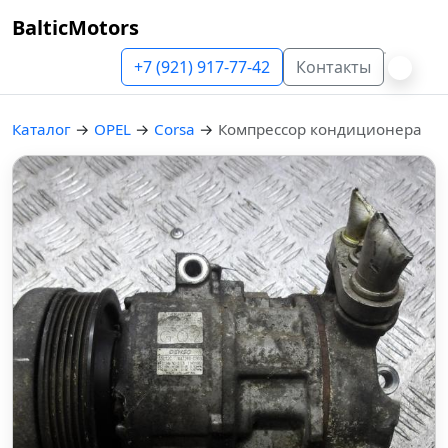
BalticMotors
+7 (921) 917-77-42
Контакты
Каталог
→
OPEL
→
Corsa
→
Компрессор кондиционера