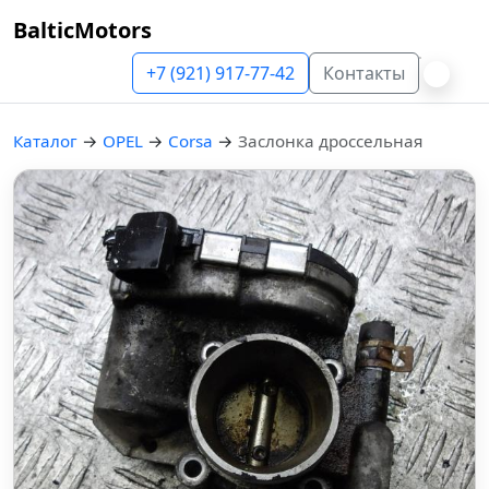
BalticMotors
+7 (921) 917-77-42
Контакты
Каталог
→
OPEL
→
Corsa
→
Заслонка дроссельная