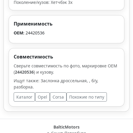
Поколение/кузов: Хетчбэк 3х
Применимость
OEM:
24420536
Совместимость
Сверьте совместимость по фото, маркировке OEM
(
24420536
) и кузову.
Ищут также: Заслонка дроссельная, , б/у,
разборка.
Каталог
Opel
Corsa
Похожие по типу
BalticMotors