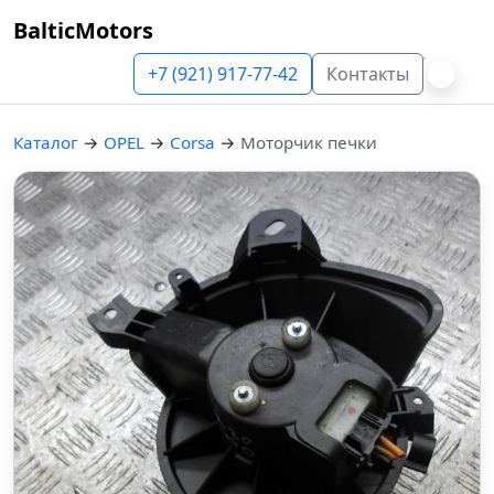
BalticMotors
+7 (921) 917-77-42
Контакты
Каталог
→
OPEL
→
Corsa
→
Моторчик печки