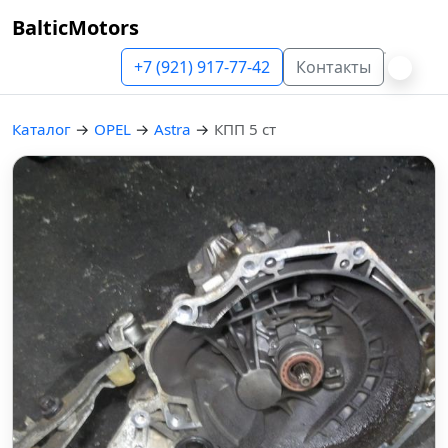
BalticMotors
+7 (921) 917-77-42
Контакты
Каталог
→
OPEL
→
Astra
→
КПП 5 ст