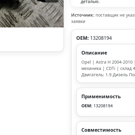
деталью.
Источник:
поставщик не ука
заявки
OEM:
13208194
Описание
Opel | Astra H 2004-2010 
механика | CDTi | склад 4
Двигатель: 1.9 Дизель П
Применимость
OEM:
13208194
Совместимость