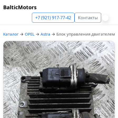
BalticMotors
+7 (921) 917-77-42
Контакты
Каталог
→
OPEL
→
Astra
→
Блок управления двигателем