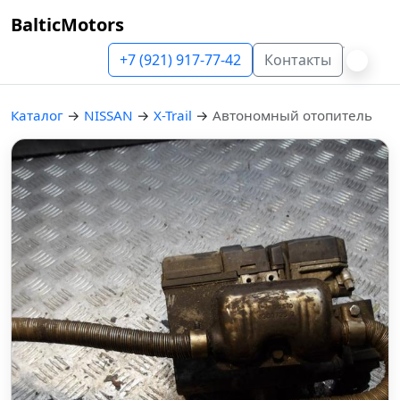
BalticMotors
+7 (921) 917-77-42
Контакты
Каталог
→
NISSAN
→
X-Trail
→
Автономный отопитель