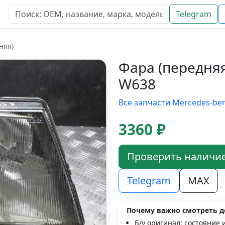
Telegram
няя)
Фара (передняя
W638
Все запчасти Mercedes-be
3360 ₽
Проверить наличи
Telegram
MAX
Почему важно смотреть д
Б/у оригинал; состояние 