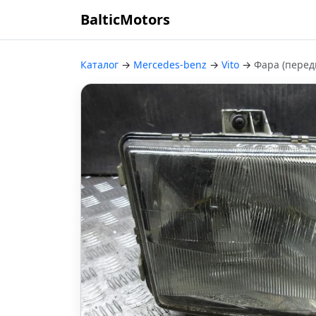
BalticMotors
Каталог
→
Mercedes-benz
→
Vito
→
Фара (перед