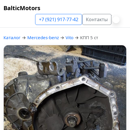
BalticMotors
+7 (921) 917-77-42
Контакты
Каталог
→
Mercedes-benz
→
Vito
→
КПП 5 ст