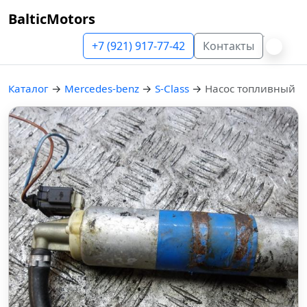
BalticMotors
+7 (921) 917-77-42
Контакты
Каталог
→
Mercedes-benz
→
S-Class
→
Насос топливный